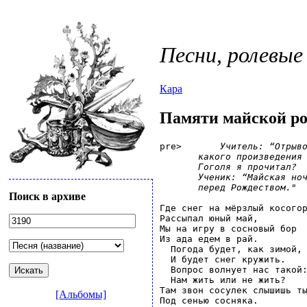
Песни, ролевые
Кара
Памяти майской ро
pre>       
Учитель: “Отрыво
       какого произведения

       Гоголя я прочитал?

       Ученик: “Майская ноч
       перед Рождеством."
Поиск в архиве
Где снег на мёрзлый косогор
Рассыпал юный май,

Мы на игру в сосновый бор

Из ада едем в рай.

  Погода будет, как зимой,

  И будет снег кружить.

  Вопрос волнует нас такой:
  Нам жить или не жить?

Там звон сосулек слышишь ты
[Альбомы]
Под сенью сосняка.
