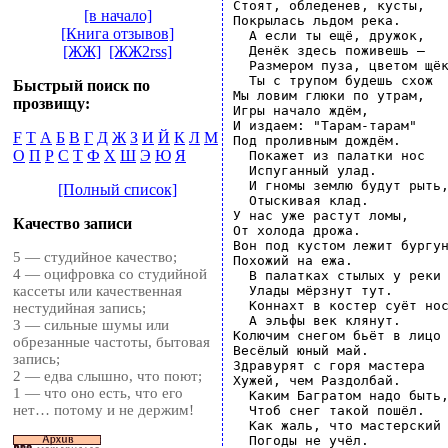
Стоят, обледенев, кусты,

[в начало]
Покрылась льдом река.

[Книга отзывов]
  А если ты ещё, дружок,

  Денёк здесь поживешь —

[ЖЖ]
[ЖЖ2rss]
  Размером пуза, цветом щёк
  Ты с трупом будешь схож

Быстрый поиск по
Мы ловим глюки по утрам,

прозвищу:
Игры начало ждём,

И издаем: "Тарам-тарам"

F
T
А
Б
В
Г
Д
Ж
З
И
Й
К
Л
М
Под проливным дождём.

О
П
Р
С
Т
Ф
Х
Ш
Э
Ю
Я
  Покажет из палатки нос

  Испуганный улад.

  И гномы землю будут рыть,
[Полный список]
  Отыскивая клад.

У нас уже растут ломы,

Качество записи
От холода дрожа.

Вон под кустом лежит бургун
5 — студийное качество;
Похожий на ежа.

4 — оцифровка со студийной
  В палатках стылых у реки

  Улады мёрзнут тут.

кассеты или качественная
  Коннахт в костер суёт нос
нестудийная запись;
  А эльфы век клянут.

3 — сильные шумы или
Колючим снегом бьёт в лицо

обрезанные частоты, бытовая
Весёлый юный май.

запись;
Здравурят с горя мастера

2 — едва слышно, что поют;
Хужей, чем Раздолбай.

1 — что оно есть, что его
  Каким Багратом надо быть,
нет… потому и не держим!
  Чтоб снег такой пошёл.

  Как жаль, что мастерский 
  Погоды не учёл.
