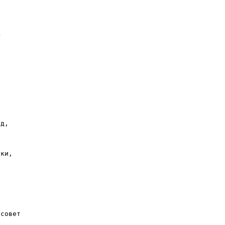




д,

ки,



совет
