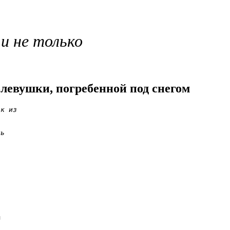
 и не только
левушки, погребенной под снегом
к из

ь






