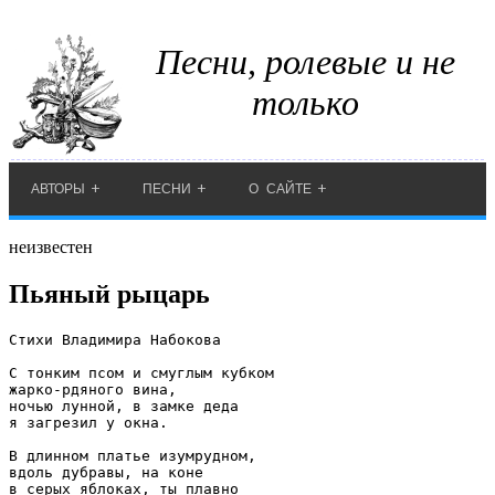
Песни, ролевые и не
только
АВТОРЫ
ПЕСНИ
О САЙТЕ
неизвестен
Пьяный рыцарь
Стихи Владимира Набокова

С тонким псом и смуглым кубком

жарко-рдяного вина,

ночью лунной, в замке деда

я загрезил у окна.

В длинном платье изумрудном,

вдоль дубравы, на коне

в серых яблоках, ты плавно
