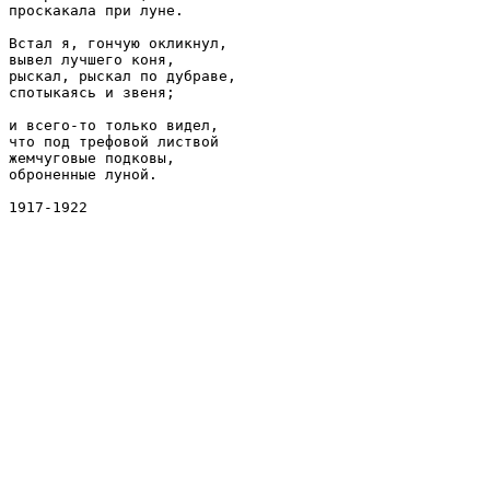
проскакала при луне.

Встал я, гончую окликнул,

вывел лучшего коня,

рыскал, рыскал по дубраве,

спотыкаясь и звеня;

и всего-то только видел,

что под трефовой листвой

жемчуговые подковы,

оброненные луной.
