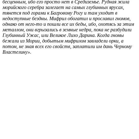
бесценным, ибо его просто нет в Средиземье. Рудная жила
морийского серебра залегает на самых глубинных ярусах,
тянется под горами к Багровому Рогу и там уходит в
недоступные бездны. Мифрил обогатил и прославил гномов,
однако от него-то и пошли все их беды, ибо, охотясь за этим
металлом, они вгрызались в земные недра, пока не разбудили
Глубинный Ужас, или Великое Лихо Дарина. Когда гномы
бежали из Мории, добытым мифрилом завладели орки, а
потом, не зная всех его свойств, заплатили им дань Черному
Властелину».