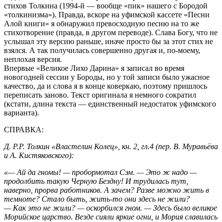
стихов Толкина (1994-й — вообще «пик» нашего с Бородой
«толкинизма»). Правда, вскоре на уфимской кассете «Песни
Алой книги» я обнаружил превосходную песню на то же
стихотворение (правда, в другом переводе). Слава Богу, что не
услышал эту версию раньше, иначе просто бы за этот стих не
взялся. А так получилась совершенно другая и, по-моему,
неплохая версия.
Впервые «Великое Лихо Дарина» я записал во время
новогодней сессии у Бороды, но у той записи было ужасное
качество, да и слова я в конце коверкаю, поэтому пришлось
переписать заново. Текст оригинала я немного сократил
(кстати, длина текста — единственный недостаток уфимского
варианта).
СПРАВКА:
Д. Р.Р. Толкин «Властелин Колец», кн. 2, гл.4 (пер. В. Муравьёва
и А. Кистяковского):
«— Ай да гномы! — пробормотал Сэм. — Это ж надо —
продолбить такую Черную Бездну! И трудилась тут,
наверно, прорва работников. А зачем? Разве можно жить в
темноте? Стало быть, жить-то они здесь не жили?
— Как это не жили? — оскорбился гном. — Здесь было великое
Морийское царство. Везде сияли яркие огни, и Мория славилась