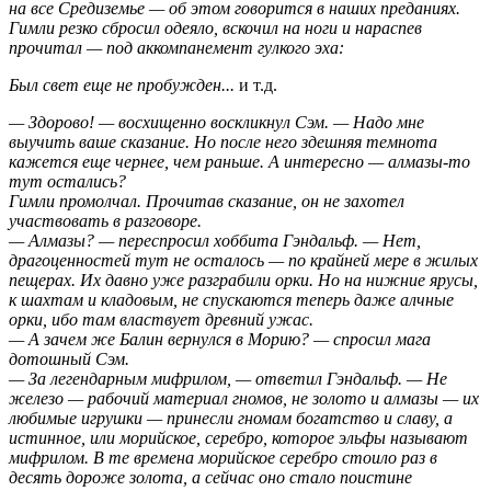
на все Средиземье — об этом говорится в наших преданиях.
Гимли резко сбросил одеяло, вскочил на ноги и нараспев
прочитал — под аккомпанемент гулкого эха:
Был свет еще не пробужден...
и т.д.
— Здорово! — восхищенно воскликнул Сэм. — Надо мне
выучить ваше сказание. Но после него здешняя темнота
кажется еще чернее, чем раньше. А интересно — алмазы-то
тут остались?
Гимли промолчал. Прочитав сказание, он не захотел
участвовать в разговоре.
— Алмазы? — переспросил хоббита Гэндальф. — Нет,
драгоценностей тут не осталось — по крайней мере в жилых
пещерах. Их давно уже разграбили орки. Но на нижние ярусы,
к шахтам и кладовым, не спускаются теперь даже алчные
орки, ибо там властвует древний ужас.
— А зачем же Балин вернулся в Морию? — спросил мага
дотошный Сэм.
— За легендарным мифрилом, — ответил Гэндальф. — Не
железо — рабочий материал гномов, не золото и алмазы — их
любимые игрушки — принесли гномам богатство и славу, а
истинное, или морийское, серебро, которое эльфы называют
мифрилом. В те времена морийское серебро стоило раз в
десять дороже золота, а сейчас оно стало поистине