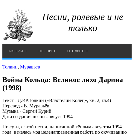
Песни, ролевые и не
только
АВТОРЫ
ПЕСНИ
О САЙТЕ
Толкин
,
Муравьев
Война Кольца: Великое лихо Дарина
(1998)
Текст - Д.Р.Р.Толкин («Властелин Колец», кн. 2, гл.4)
Перевод - В. Муравьёв
Музыка - Сергей Курий
Дата создания песни - август 1994
По сути, с этой песни, написанной тёплым августом 1994
года, началась моя целенаправленная работа по окучиванию