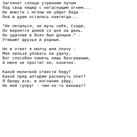
Заглянет солнце утренним лучом

Под свод пещер с негаснущим огнем...

Но вместе с мглою не уйдет беда -

Она в душе осталась навсегда...

"Не печалься, не мучь себя, Скади,

Он вернется домой со дня на день.

Он удачлив в боях был доныне." -

Утешают друзья и родные.

Но в ответ я молчу или плачу -

Мне нельзя уповать на удачу,

Бог способен помочь лишь безгрешным,

А меня не простит он, конечно.

Какой молитвой отвести беду?

Какой пред алтарем раскинуть плат?

Я брошу все, в изгнание уйду,
